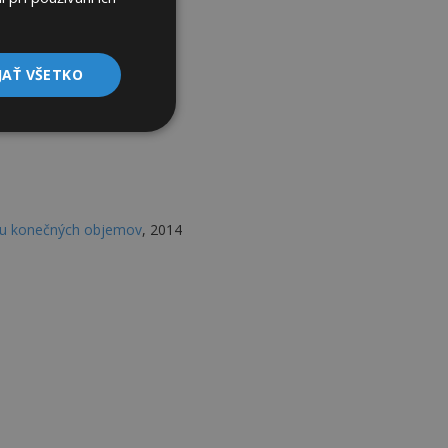
JAŤ VŠETKO
dou konečných objemov
, 2014