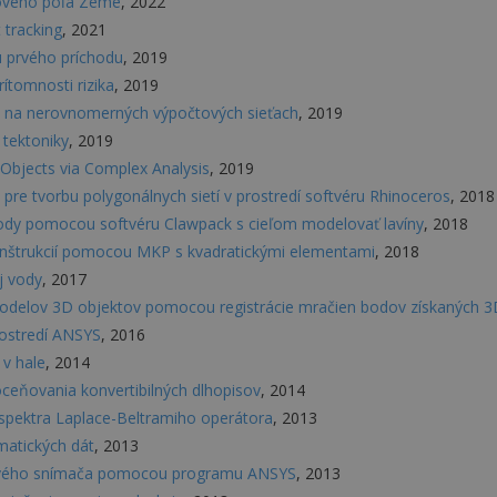
žového poľa Zeme
, 2022
 tracking
, 2021
u prvého príchodu
, 2019
ítomnosti rizika
, 2019
zie na nerovnomerných výpočtových sieťach
, 2019
 tektoniky
, 2019
 Objects via Complex Analysis
, 2019
pre tvorbu polygonálnych sietí v prostredí softvéru Rhinoceros
, 2018
 vody pomocou softvéru Clawpack s cieľom modelovať lavíny
, 2018
štrukcií pomocou MKP s kvadratickými elementami
, 2018
j vody
, 2017
delov 3D objektov pomocou registrácie mračien bodov získaných 3
rostredí ANSYS
, 2016
 v hale
, 2014
ceňovania konvertibilných dlhopisov
, 2014
spektra Laplace-Beltramiho operátora
, 2013
matických dát
, 2013
kového snímača pomocou programu ANSYS
, 2013