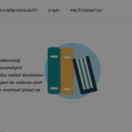
A K NÁM PRIHLÁSIŤ?
O NÁS
PRE ŠTUDENTOV
plikovanej
lovenských
učbu našich študentov
ení do riešenia úloh
 možnosť účasti na