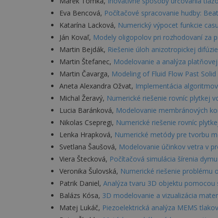
Marek Tomka,
Inovatívne spôsoby určovania tia
Eva Bencová,
Počítačové spracovanie hudby: Beat
Katarína Lacková,
Numerický výpocet funkcie cas
Ján Kovaľ,
Modely oligopolov pri rozhodovaní za pr
Martin Bejdák,
Riešenie úloh anizotropickej difú
Martin Štefanec,
Modelovanie a analýza platňovej
Martin Čavarga,
Modeling of Fluid Flow Past Solid
Aneta Alexandra Ožvat,
Implementácia algoritmov 
Michal Žeravý,
Numerické riešenie rovníc plytkej
Lucia Baránková,
Modelovanie membránových kon
Nikolas Csepregi,
Numerické riešenie rovníc plytke
Lenka Hrapková,
Numerické metódy pre tvorbu mo
Svetlana Šaušová,
Modelovanie účinkov vetra v p
Viera Štecková,
Počítačová simulácia šírenia dymu
Veronika Šulovská,
Numerické riešenie problému o
Patrik Daniel,
Analýza tvaru 3D objektu pomocou 
Balázs Kósa,
3D modelovanie a vizualizácia mate
Matej Lukáč,
Piezoelektrická analýza MEMS tla