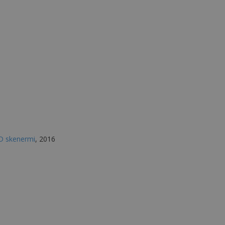
D skenermi
, 2016