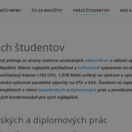
REČO MPM?
ČO SA NAUČÍTE?
PRÁCE ŠTUDENTOV
AKO S
ich študentov
ný prístup zo strany svetovo uznávaných
odborníkov
v oblasti a
lepšími. Máme najlepšie počítačové a
softverové
vybavenie na s
 počítačový klaster (192 CPU, 1.5TB RAM) určený na výskum a vý
vysoko-výkonné paralelné výpočty na STU a SAV. Študenti sú zapoj
projektoch v rámci
bakalárskych
a
diplomových
prác a ponúkame
ch konferenciách pre tých najlepších.
rských a diplomových prác