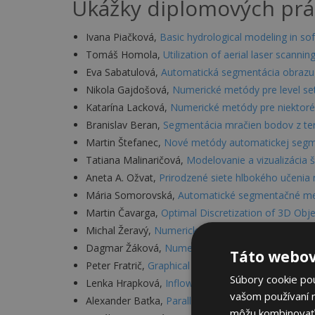
Ukážky diplomových prá
Ivana Piačková,
Basic hydrological modeling in so
Tomáš Homola,
Utilization of aerial laser scannin
Eva Sabatulová,
Automatická segmentácia obrazu 
Nikola Gajdošová,
Numerické metódy pre level set
Katarína Lacková,
Numerické metódy pre niektoré 
Branislav Beran,
Segmentácia mračien bodov z tere
Martin Štefanec,
Nové metódy automatickej segme
Tatiana Malinaričová,
Modelovanie a vizualizácia š
Aneta A. Ožvat,
Prirodzené siete hlbokého učenia 
Mária Somorovská,
Automatické segmentačné met
Martin Čavarga,
Optimal Discretization of 3D Obje
Michal Žeravý,
Numerické modelovanie lavíny
, 20
Dagmar Žáková,
Numerické metódy na riešenie ú
Táto webov
Peter Fratrič,
Graphical probability models and ma
Súbory cookie po
Lenka Hrapková,
Inflow-implicit/outflow-explicit
vašom používaní n
Alexander Baťka,
Parallel computing in image pro
môžu kombinovať s