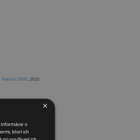
ov Natura 2000
, 2020
×
 Informácie o
sieťach
, 2018
rmi, ktorí ich
 pri používaní ich