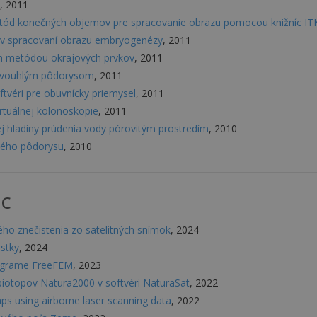
, 2011
etód konečných objemov pre spracovanie obrazu pomocou knižníc IT
v spracovaní obrazu embryogenézy
, 2011
oh metódou okrajových prvkov
, 2011
ravouhlým pôdorysom
, 2011
ftvéri pre obuvnícky priemysel
, 2011
irtuálnej kolonoskopie
, 2011
 hladiny prúdenia vody pórovitým prostredím
, 2010
vého pôdorysu
, 2010
ác
ého znečistenia zo satelitných snímok
, 2024
istky
, 2024
ograme FreeFEM
, 2023
iotopov Natura2000 v softvéri NaturaSat
, 2022
ps using airborne laser scanning data
, 2022