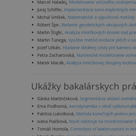
Marcel Haladej,
Modelovanie vežového vodojemu
Juraj Schiffer,
Implementácia semi-implicitných m
Michal Smíšek,
Matematické a výpočtové metódy 
Róbert Špir,
Riešenie geodetických okrajových úl
Martin Štiglic,
Analýza mriežkových dosiek nad p
Martin Tunega,
Využitie metód evolúcie plôch v so
Jozef Urbán,
Hľadanie ideálnej cesty pre kameru v
Petra Zacharovská,
Numerické modelovanie voľnej
Marek Macák,
Analýza mriežkovej škrupiny kruho
Ukážky bakalárskych pr
Slávka Martinčeková,
Segmentácia oblastí sveteln
Ema Podhorná,
Aerodynamika v okolí cyklistu/cykl
Patrícia Lukoťková,
Metóda konečných prvkov pr
Ivana Piačková,
Nové nástroje na monitorovanie b
Tomáš Homola,
Correction of watercourses in ma