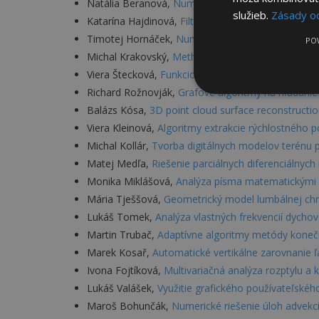
Natália Beranová,
Numerické metódy na rekonštru
služieb.
Zásady o
Katarína Hajdinová,
Filtrácia SAR (radarových) sním
Timotej Hornáček,
Numerické metódy na segment
PO
Michal Krakovský,
Methods of algorithmic trading
Viera Štecková,
Funkcionalita a schematické visko
Richard Rožnovják,
Grafové algoritmy na hľadanie 
Balázs Kósa,
3D point cloud surface reconstructio
Viera Kleinová,
Algoritmy extrakcie rýchlostného 
Michal Kollár,
Tvorba digitálnych modelov terénu p
Matej Medľa,
Riešenie parciálnych diferenciálny
Monika Miklášová,
Analýza písma matematickými
Mária Tješšová,
Geometrický model lumbálnej chr
Lukáš Tomek,
Analýza vlastných frekvencií dychov
Martin Trubač,
Adaptívne algoritmy metódy koneč
Marek Kosař,
Automatické vertikálne zarovnanie 
Ivona Fojtíková,
Multivariačná analýza rozptylu a 
Lukáš Valášek,
Využitie grafického používateľského
Maroš Bohunčák,
Numerické riešenie úloh advekc