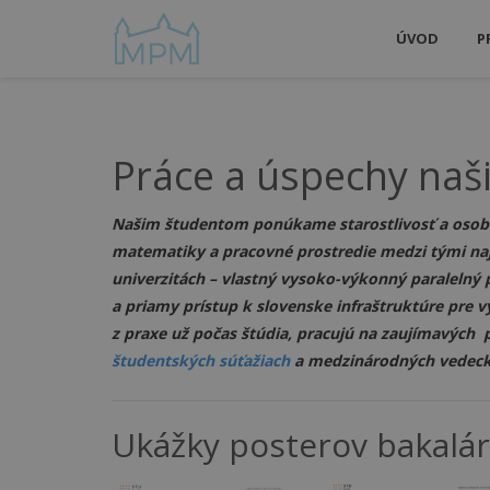
ÚVOD
P
Práce a úspechy naš
Našim študentom ponúkame starostlivosť a osob
matematiky a pracovné prostredie medzi tými naj
univerzitách – vlastný vysoko-výkonný paralelný
a priamy prístup k slovenske infraštruktúre pre 
z praxe už počas štúdia, pracujú na zaujímavých 
študentských súťažiach
a medzinárodných vedecký
Ukážky posterov bakalá