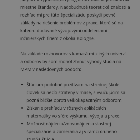
miestne štandardy. Nadobudnuté teoretické znalosti a
rozhľad mi pre túto špecializáciu poskytli pevné
základy na riešenie problémov z praxe, ktoré sú na
katedru dodávané vývojovými oddeleniami
inžinierskych firiem z okolia Bologne.
Na základe rozhovorov s kamarátmi z iných univerzít
a odborov by som mohol zhrnúť výhody štúdia na
MPM v nasledovných bodoch:
Štúdium podobné pozitívam na strednej škole –
človek sa necíti stratený v mase, s vyučujúcim sa
pozná bližšie oproti veľkokapacitným odborom.
Získanie prehľadu v rôznych aplikáciách
matematiky vo sfére výskumu, vývoja a praxe.
Možnosť nájdenia/znovunájdenia vlastnej
špecializácie a zamerania aj v rámci druhého
stupňa štúdia.