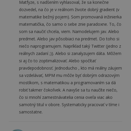
Matfyze, s nadšením vyhlasoval, že sa konečne
dozvedel, na čo je v reálnom živote dobrý gradient (v
matematike bežný pojem). Som promovaná inžinierka
matematička, čo samo o sebe znie paradoxne. To, čo
som sa naučiť chcela, viem. Namodelujem jav. Alebo
predmet. Alebo jav pôsobiaci na predmet. Do toho si
niečo naprogramujem. Napríklad taký Twitter (jedno z
reálnych zadaní ;)). Alebo si zanalyzujem dáta. Môžem
si aj čo to zoptimalizovať. Alebo spočítať
pravdepodobnosť.
Jednoducho
, kto má reálny záujem
sa vzdelávať, MPM mu môže byť dobrým odrazovým
mostíkom, s matematikou a programovaním sa dá
robiť takmer čokoľvek. A navyše sa tu naučíte niečo,
čo si mnohí zamestnávatelia cenia oveľa viac ako
samotný titul v obore. Systematicky pracovať v tíme i
samostatne.