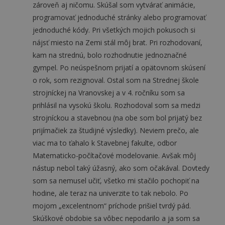
zároveň aj ničomu. Skúšal som vytvárať animácie,
programovať jednoduché stránky alebo programovať
jednoduché kódy. Pri všetkých mojich pokusoch si
nájsť miesto na Zemi stál môj brat. Pri rozhodovaní,
kam na strednú, bolo rozhodnutie jednoznačné
gympel. Po neúspešnom prijatí a opätovnom skúsení
o rok, som rezignoval. Ostal som na Strednej škole
strojníckej na Vranovskej a v 4. ročníku som sa
prihlásil na vysokú školu. Rozhodoval som sa medzi
strojníckou a stavebnou (na obe som bol prijatý bez
prijímačiek za študijné výsledky). Neviem prečo, ale
viac ma to ťahalo k Stavebnej fakulte, odbor
Matematicko-počítačové modelovanie. Avšak môj
nástup nebol taký úžasný, ako som očakával. Dovtedy
som sa nemusel učiť, všetko mi stačilo pochopiť na
hodine, ale teraz na univerzite to tak nebolo. Po
mojom „excelentnom“ príchode prišiel tvrdý pád.
Skúškové obdobie sa vôbec nepodarilo a ja som sa