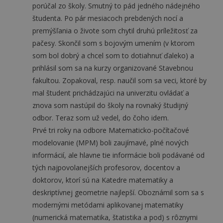
porúčal zo školy. Smutný to pád jedného nádejného
študenta. Po pár mesiacoch prebdených nocí a
premýšľania o živote som chytil druhú príležitosť za
pačesy. Skončil som s bojovým umením (v ktorom
som bol dobrý a chcel som to dotiahnuť ďaleko) a
prihlásil som sa na kurzy organizované Stavebnou
fakultou. Zopakoval, resp. naučil som sa veci, ktoré by
mal študent prichádzajúci na univerzitu ovládať a
znova som nastúpil do školy na rovnaký študijný
odbor. Teraz som už vedel, do čoho idem.
Prvé tri roky na odbore Matematicko-počítačové
modelovanie (MPM) boli zaujímavé, plné nových
informácií, ale hlavne tie informácie boli podávané od
tých najpovolanejších profesorov, docentov a
doktorov, ktorí sú na Katedre matematiky a
deskriptívnej geometrie najlepší. Oboznámil som sa s
modernými metódami aplikovanej matematiky
(numerická matematika, štatistika a pod) s rôznymi