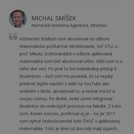
MICHAL SMÍŠEK
Nemecká Vesmírna Agentúra, Mníchov
Inžinierske štúdium som absolvoval na odbore
Matematicko-počítačové Modelovanie, SvF STU, u
prof. Mikulu. Doktorandské v odbore aplikovaná
matematika som tiež absolvoval uňho. Vážil som si u
neho dve veci. Po prvé to bol individuálny prístup k
študentom – keď som mu povedal, že sa nejaký
predmet lepšie naučím z videí na YouTube ako
sedením v škole, akceptoval to, a nechal ma ísť si
svojou cestou. Po druhé, vedel umne integrovať
študentov do vedeckých procesov na fakulte. Z toho
som, koniec koncov, profitoval aj ja – na jar 2011
som
vyhral
československé kolo ŠVOČ v aplikovanej
matematike. Toto je dnes už iba milý malý úspech,