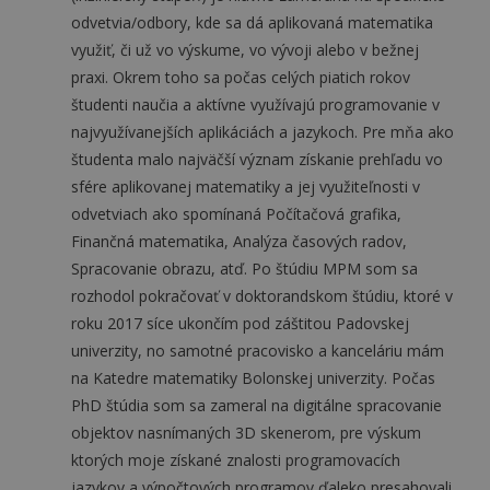
odvetvia/odbory, kde sa dá aplikovaná matematika
využiť, či už vo výskume, vo vývoji alebo v bežnej
praxi. Okrem toho sa počas celých piatich rokov
študenti naučia a aktívne využívajú programovanie v
najvyužívanejších aplikáciách a jazykoch. Pre mňa ako
študenta malo najväčší význam získanie prehľadu vo
sfére aplikovanej matematiky a jej využiteľnosti v
odvetviach ako spomínaná Počítačová grafika,
Finančná matematika, Analýza časových radov,
Spracovanie obrazu, atď. Po štúdiu MPM som sa
rozhodol pokračovať v doktorandskom štúdiu, ktoré v
roku 2017 síce ukončím pod záštitou Padovskej
univerzity, no samotné pracovisko a kanceláriu mám
na Katedre matematiky Bolonskej univerzity. Počas
PhD štúdia som sa zameral na digitálne spracovanie
objektov nasnímaných 3D skenerom, pre výskum
ktorých moje získané znalosti programovacích
jazykov a výpočtových programov ďaleko presahovali