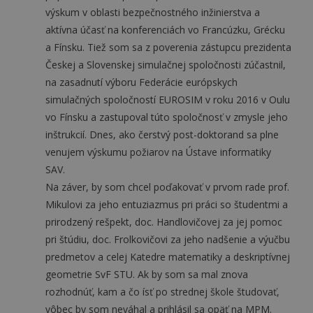
výskum v oblasti bezpečnostného inžinierstva a
aktívna účasť na konferenciách vo Francúzku, Grécku
a Fínsku. Tiež som sa z poverenia zástupcu prezidenta
Českej a Slovenskej simulačnej spoločnosti zúčastnil,
na zasadnutí výboru Federácie európskych
simulačných spoločností EUROSIM v roku 2016 v Oulu
vo Fínsku a zastupoval túto spoločnosť v zmysle jeho
inštrukcií. Dnes, ako čerstvý post-doktorand sa plne
venujem výskumu požiarov na Ústave informatiky
SAV.
Na záver, by som chcel poďakovať v prvom rade prof.
Mikulovi za jeho entuziazmus pri práci so študentmi a
prirodzený rešpekt, doc. Handlovičovej za jej pomoc
pri štúdiu, doc. Frolkovičovi za jeho nadšenie a výučbu
predmetov a celej Katedre matematiky a deskriptívnej
geometrie SvF STU. Ak by som sa mal znova
rozhodnúť, kam a čo ísť po strednej škole študovať,
vôbec by som neváhal a prihlásil sa opäť na MPM.