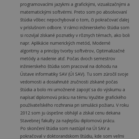
programovacími jazykmi a grafickými, vizualizačnými a
matematickými softvérmi. Preto som po absolvovaní
štúdia vôbec nepochyboval o tom, či pokračovať ďalej
v príslušnom odbore. V rámci inžinierskeho štúdia som
si rozvíjal získané poznatky v rôznych témach, ako boli
napr. Aplikácie numerických metód, Moderné
algoritmy a princípy tvorby softvérov, Optimalizačné
metódy a riadenie atď. Počas dvoch semestrov
inžinierskeho štúdia som pracoval na dohodu na
Ústave informatiky SAV (ÚI SAV). Tu som zúročil svoje
vedomosti a dosiahnuté zručnosti získané počas
štúdia a bolo mi umožnené zapojiť sa do výskumu a
napísať diplomovú prácu na tému Využitie grafického
používateľského rozhrania pri simulácii požiaru. V roku
2012 som ju úspešne obhájil a získal cenu dekana
Stavebnej fakulty za najlepšiu diplomovú prácu.
Po skončení štúdia som nastúpil na ÚI SAV a
pokračoval v doktorandskom štúdiu, kde som veľmi