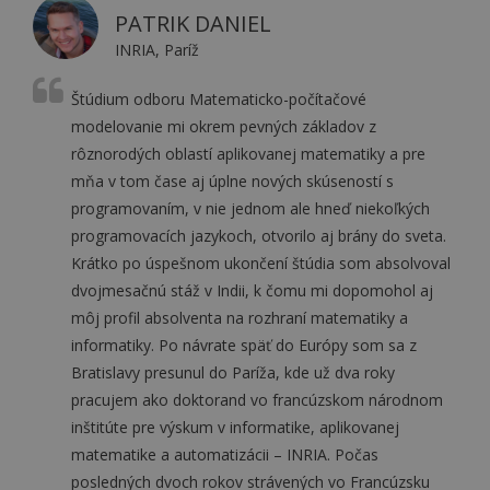
PATRIK DANIEL
INRIA, Paríž
Štúdium odboru Matematicko-počítačové
modelovanie mi okrem pevných základov z
rôznorodých oblastí aplikovanej matematiky a pre
mňa v tom čase aj úplne nových skúseností s
programovaním, v nie jednom ale hneď niekoľkých
programovacích jazykoch, otvorilo aj brány do sveta.
Krátko po úspešnom ukončení štúdia som absolvoval
dvojmesačnú stáž v Indii, k čomu mi dopomohol aj
môj profil absolventa na rozhraní matematiky a
informatiky. Po návrate späť do Európy som sa z
Bratislavy presunul do Paríža, kde už dva roky
pracujem ako doktorand vo francúzskom národnom
inštitúte pre výskum v informatike, aplikovanej
matematike a automatizácii – INRIA. Počas
posledných dvoch rokov strávených vo Francúzsku