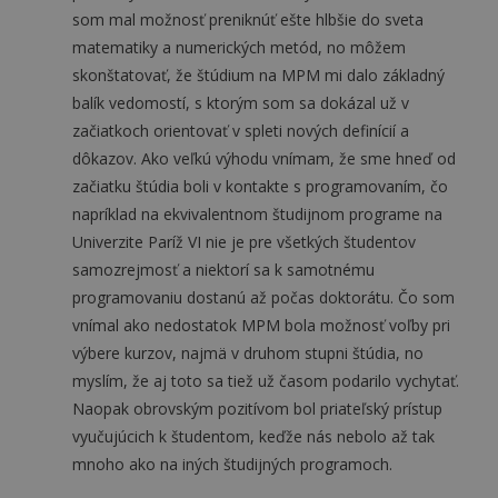
som mal možnosť preniknúť ešte hlbšie do sveta
matematiky a numerických metód, no môžem
skonštatovať, že štúdium na MPM mi dalo základný
balík vedomostí, s ktorým som sa dokázal už v
začiatkoch orientovať v spleti nových definícií a
dôkazov. Ako veľkú výhodu vnímam, že sme hneď od
začiatku štúdia boli v kontakte s programovaním, čo
napríklad na ekvivalentnom študijnom programe na
Univerzite Paríž VI nie je pre všetkých študentov
samozrejmosť a niektorí sa k samotnému
programovaniu dostanú až počas doktorátu. Čo som
vnímal ako nedostatok MPM bola možnosť voľby pri
výbere kurzov, najmä v druhom stupni štúdia, no
myslím, že aj toto sa tiež už časom podarilo vychytať.
Naopak obrovským pozitívom bol priateľský prístup
vyučujúcich k študentom, keďže nás nebolo až tak
mnoho ako na iných študijných programoch.