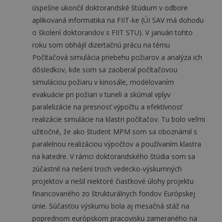
úspešne ukončil doktorandské štúdium v odbore
aplikovaná informatika na FIIT-ke (ÚI SAV má dohodu
o školení doktorandov s FIIT STU). V januári tohto
roku som obhájil dizertačnú prácu na tému
Počítačová simulácia priebehu požiarov a analýza ich
dôsledkov, kde som sa zaoberal počítačovou
simuláciou požiaru v kinosále, modelovaním
evakuácie pri požiari v tuneli a skúmal vplyv
paralelizácie na presnosť výpočtu a efektívnosť
realizácie simulácie na klastri počítačov. Tu bolo veľmi
užitočné, že ako študent MPM som sa oboznámil s
paralelnou realizáciou výpočtov a používaním klastra
na katedre. V rámci doktorandského štúdia som sa
zúčastnil na riešení troch vedecko-výskumných
projektov a riešil niektoré čiastkové úlohy projektu
financovaného zo štrukturálnych fondov Európskej
únie. Súčasťou výskumu bola aj mesačná stáž na
poprednom európskom pracovisku zameraného na