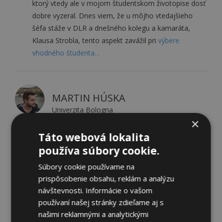
ktorý vtedy ale v mojom študentskom životopise dosť
dobre vyzeral. Dnes viem, že u môjho vtedajšieho
šéfa stáže v DLR a dnešného kolegu a kamaráta,
Klausa Strobla, tento aspekt zavážil pri
výbere
vhodného študenta…
MARTIN HÚSKA
Univerzita Bologna
×
Na konci štúdia strednej školy som nebol pevne
Táto webová lokalita
rozhodnutý akú vysokú školu a aký odbor by som mal
používa súbory cookie.
študovať. Vedel som však, že ani čistá matematika,
Súbory cookie používame na
ani „hard-core“ programovanie by pre mňa nebolo to
prispôsobenie obsahu, reklám a analýzu
pravé. Nakoniec som sa po dlhom prieskume a čítaní
návštevnosti. Informácie o vašom
študijných plánov rozhodol pre MPM. Samotné
používaní našej stránky zdieľame aj s
štúdium na MPM malo pre mňa viaceré výhody.
našimi reklamnými a analytickými
Oproti „veľkým“ študijným programom,kde sa niekedy