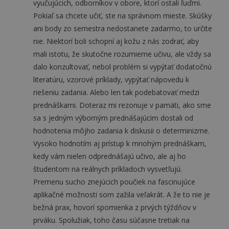
vyučujúcich, odborníkov v obore, ktorí ostali ľuďmi.
Pokiaľ sa chcete učiť, ste na správnom mieste. Skúšky
ani body zo semestra nedostanete zadarmo, to určite
nie. Niektorí boli schopní aj kožu z nás zodrať, aby
mali istotu, že skutočne rozumieme učivu, ale vždy sa
dalo konzultovať, nebol problém si vypýtať dodatočnú
literatúru, vzorové príklady, vypýtať nápovedu k
riešeniu zadania. Alebo len tak podebatovať medzi
prednáškami. Doteraz mi rezonuje v pamäti, ako sme
sa s jedným výborným prednášajúcim dostali od
hodnotenia môjho zadania k diskusii o determinizme.
Vysoko hodnotím aj prístup k mnohým prednáškam,
kedy vám nielen odprednášajú učivo, ale aj ho
študentom na reálnych príkladoch vysvetľujú.
Premenu sucho znejúcich poučiek na fascinujúce
aplikačné možnosti som zažila veľakrát. A že to nie je
bežná prax, hovorí spomienka z prvých týždňov v
prváku. Spolužiak, toho času súčasne tretiak na