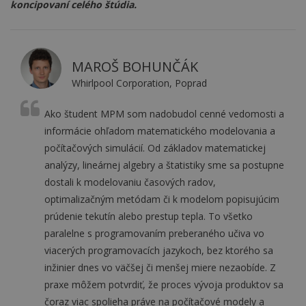
koncipovaní celého štúdia.
MAROŠ BOHUNČÁK
Whirlpool Corporation, Poprad
Ako študent MPM som nadobudol cenné vedomosti a
informácie ohľadom matematického modelovania a
počítačových simulácií. Od základov matematickej
analýzy, lineárnej algebry a štatistiky sme sa postupne
dostali k modelovaniu časových radov,
optimalizačným metódam či k modelom popisujúcim
prúdenie tekutín alebo prestup tepla. To všetko
paralelne s programovaním preberaného učiva vo
viacerých programovacích jazykoch, bez ktorého sa
inžinier dnes vo väčšej či menšej miere nezaobíde. Z
praxe môžem potvrdiť, že proces vývoja produktov sa
čoraz viac spolieha práve na počítačové modely a