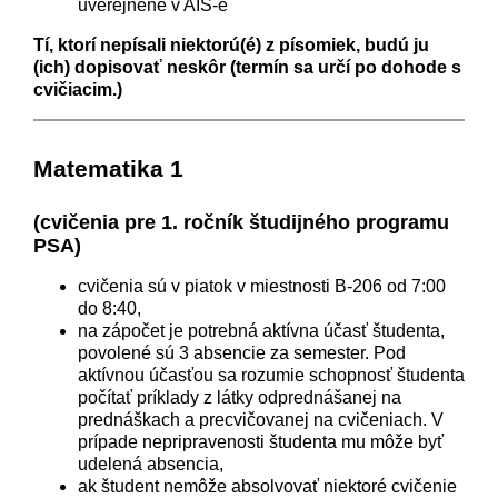
uverejnené v AIS-e
Tí, ktorí nepísali niektorú(é) z písomiek, budú ju
(ich) dopisovať neskôr (termín sa určí po dohode s
cvičiacim.)
Matematika 1
(cvičenia pre 1. ročník študijného programu
PSA)
cvičenia sú v piatok v miestnosti B-206 od 7:00
do 8:40,
na zápočet je potrebná aktívna účasť študenta,
povolené sú 3 absencie za semester. Pod
aktívnou účasťou sa rozumie schopnosť študenta
počítať príklady z látky odprednášanej na
prednáškach a precvičovanej na cvičeniach. V
prípade nepripravenosti študenta mu môže byť
udelená absencia,
ak študent nemôže absolvovať niektoré cvičenie