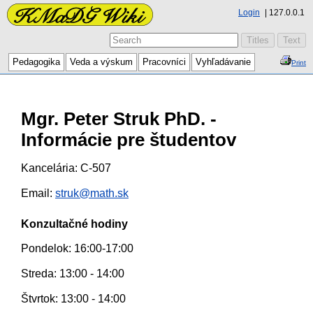
Login
127.0.0.1
Pedagogika
Veda a výskum
Pracovníci
Vyhľadávanie
Print
Mgr. Peter Struk PhD. -
Informácie pre študentov
Kancelária: C-507
Email:
struk@math.sk
Konzultačné hodiny
Pondelok: 16:00-17:00
Streda: 13:00 - 14:00
Štvrtok: 13:00 - 14:00