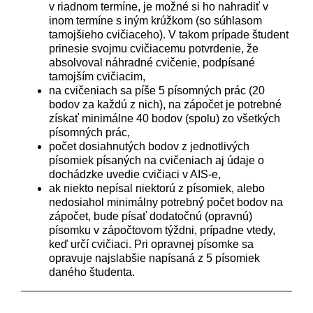
v riadnom termíne, je možné si ho nahradiť v
inom termíne s iným krúžkom (so súhlasom
tamojšieho cvičiaceho). V takom prípade študent
prinesie svojmu cvičiacemu potvrdenie, že
absolvoval náhradné cvičenie, podpísané
tamojším cvičiacim,
na cvičeniach sa píše 5 písomných prác (20
bodov za každú z nich), na zápočet je potrebné
získať minimálne 40 bodov (spolu) zo všetkých
písomných prác,
počet dosiahnutých bodov z jednotlivých
písomiek písaných na cvičeniach aj údaje o
dochádzke uvedie cvičiaci v AIS-e,
ak niekto nepísal niektorú z písomiek, alebo
nedosiahol minimálny potrebný počet bodov na
zápočet, bude písať dodatočnú (opravnú)
písomku v zápočtovom týždni, prípadne vtedy,
keď určí cvičiaci. Pri opravnej písomke sa
opravuje najslabšie napísaná z 5 písomiek
daného študenta.