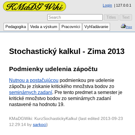
Login
127.0.0.1
Pedagogika
Veda a výskum
Pracovníci
Vyhľadávanie
Print
Stochastický kalkul - Zima 2013
Podmienky udelenia zápočtu
Nutnou a postačujúcou
podmienkou pre udelenie
zápočtu je získanie kritického množstva bodov zo
seminárnych zadaní
.
Pre tento predmet a semester je
kritické množstvo bodov zo seminárnych zadaní
nastavené na hodnotu 19.
KMaDGWiki: KurzSochastickyKalkul (last edited 2013-09-23
12:29:14 by
sarkoci
)