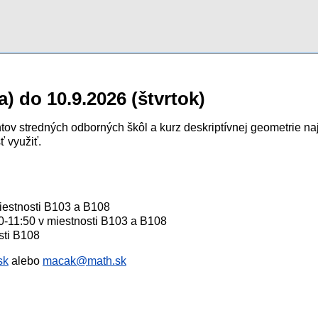
a) do 10.9.2026 (štvrtok)
tov stredných odborných škôl a kurz deskriptívnej geometrie na
 využiť.
iestnosti B103 a B108
20-11:50 v miestnosti B103 a B108
sti B108
sk
alebo
macak@math.sk