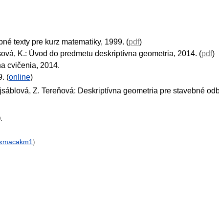
ebné texty pre kurz matematiky, 1999. (
pdf
)
sová, K.: Úvod do predmetu deskriptívna geometria, 2014. (
pdf
)
na cvičenia, 2014.
. (
online
)
jsáblová, Z. Tereňová: Deskriptívna geometria pre stavebné od
.
xmacakm1
)