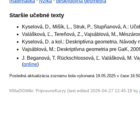
matematika
⋅
fyzika
⋅
deskriptívna geometria
Staršie učebné texty
Kyselová, D., Mišík, L., Struk, P., Stupňanová, A.: Uč
Valášková, Ľ., Tereňová, Z., Vajsáblová, M., Mészáro
Kyselová, D. a kol.: Deskriptívna geometria. Návody 
Vajsáblová, M.: Deskriptívna geometria pre GaK, 2009
J. Beganová, T. Rückschlossová, Ľ. Valášková, M. Va
(
online
)
Posledná aktualizácia zoznamu bola vykonaná 19.05.2025 v čase 16:50
KMaDGWiki: PripravneKurzy (last edited 2026-04-27 12:45:18 by