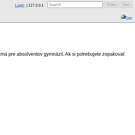
Login
127.0.0.1
Print
jmä pre absolventov gymnázií. Ak si potrebujete zopakovať