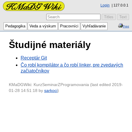
Login
127.0.0.1
Pedagogika
Veda a výskum
Pracovníci
Vyhľadávanie
Print
Študijné materiály
Receptár Git
Čo robí kompilátor a čo robí linker, pre zvedavých
začiatočníkov
KMaDGWiki: KurzSeminarZProgramovania (last edited 2019-
01-28 14:51:18 by
sarkoci
)